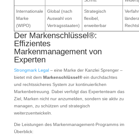
Schritt
Widers
Internationale
Global (nach
Strategisch
Verfah
Marke
Auswahl von
flexibel,
länder
(WIPO)
Vertragsstaaten)
erweiterbar
Rechts
Der Markenschlüssel®:
Effizientes
Markenmanagement von
Experten
Strongmark Legal
– eine Marke der Kanzlei Sprenger –
bietet mit dem
Markenschlüssel®
ein durchdachtes
und rechtssicheres System zur kontinuierlichen
Markenbetreuung. Dabei verfolgt das Expertenteam das
Ziel, Marken nicht nur anzumelden, sondern sie aktiv zu
managen, zu schützen und strategisch
weiterzuentwickeln.
Die Leistungen des Markenmanagement-Programms im
Überblick: